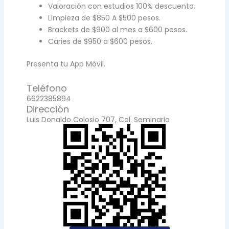
Valoración con estudios 100% descuento.
Limpieza de $850 A $500 pesos.
Brackets de $900 al mes a $600 pesos.
Caries de $950 a $600 pesos.
Presenta tu App Móvil.
Teléfono
6622385894
Dirección
Luis Donaldo Colosio 707, Col. Seminario