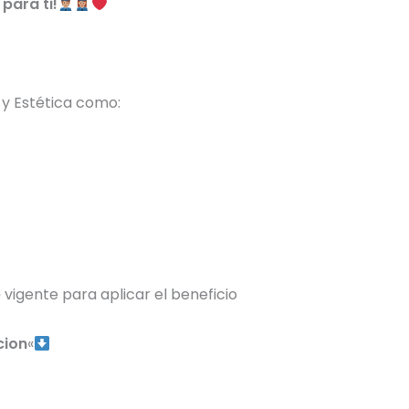
 para ti!
 y Estética como:
e
vigente para aplicar el beneficio
cion
«