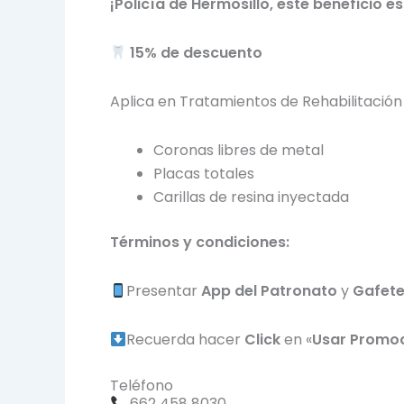
¡Policía de Hermosillo, este beneficio es
15% de descuento
Aplica en Tratamientos de Rehabilitación
Coronas libres de metal
Placas totales
Carillas de resina inyectada
Términos y condiciones:
Presentar
App del Patronato
y
Gafet
Recuerda hacer
Click
en «
Usar Promo
Teléfono
662 458 8030