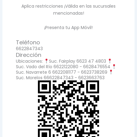
Aplica restricciones ¡Válida en las sucursales
mencionadas!
¡Presenta tu App Móvil!
Teléfono
6622847343
Dirección
Ubicaciones:
Suc. Fairplay 6623 47 4803
Suc. Vado del Río 6622122080 - 6628476554
Suc. Navarrete 6 6622081177 - 6623738269
Suc. Morelos 66622847343 - 6623663763