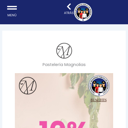
Ir
al
ATRÁS
MENÚ
contenido
Pastelería Magnolias