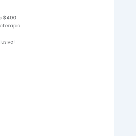
o $400.
ioterapia.
lusivo!