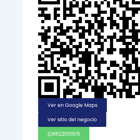
Ver en Google Maps
Ver sitio del negocio
6622001615