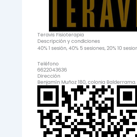
Teravis Fisioterapia
Descripción y condiciones
40% 1 sesión, 40% 5 sesiones, 20% 10 sesio
Teléfono
6622043636
Dirección
Benjamín Muñoz 180, colonia Balderrama.