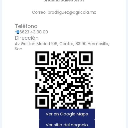
Brianna Ballesteros
Correo: brodriguez@agricola.mx
Teléfono
6623 43 98 00
Dirección
Av Gaston Madrid 106, Centro, 83190 Hermosillo,
Son.
Ver en Google Maps
Ver sitio del negocio