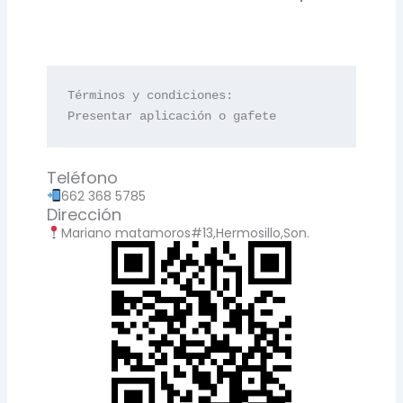
Términos y condiciones:

Presentar aplicación o gafete
Teléfono
662 368 5785
Dirección
Mariano matamoros#13,Hermosillo,Son.