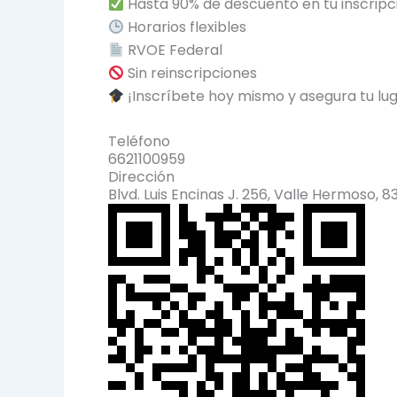
Hasta 90% de descuento en tu inscripc
Horarios flexibles
RVOE Federal
Sin reinscripciones
¡Inscríbete hoy mismo y asegura tu lug
Teléfono
6621100959
Dirección
Blvd. Luis Encinas J. 256, Valle Hermoso, 8