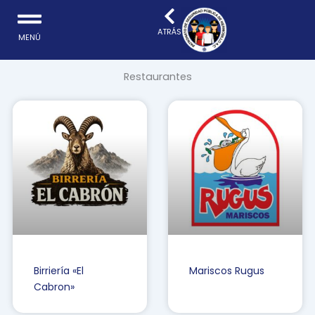
Ir
al
ATRÁS
MENÚ
contenido
Restaurantes
Birriería «El
Mariscos Rugus
Cabron»