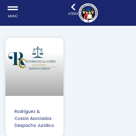
Ir
al
ATRÁS
MENÚ
contenido
Rodríguez &
Cossío Asociados
Despacho Jurídico