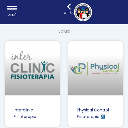
Ir
al
ATRÁS
MENÚ
contenido
Salud
Interclinic
Physical Control
Fisioterapia
Fisioterapia