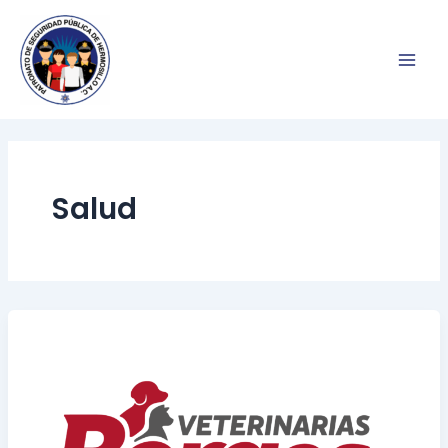
Ir
al
contenido
Salud