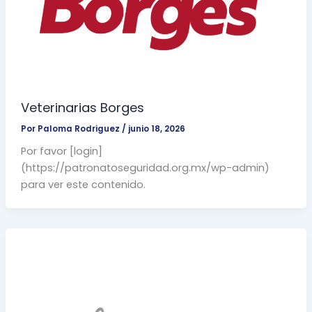
Veterinarias Borges
Por
Paloma Rodriguez
/
junio 18, 2026
Por favor [login]
(https://patronatoseguridad.org.mx/wp-admin)
para ver este contenido.