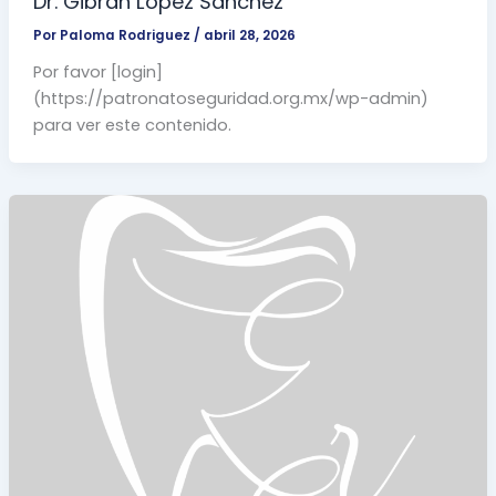
Dr. Gibrán López Sánchez
Por
Paloma Rodriguez
/
abril 28, 2026
Por favor [login]
(https://patronatoseguridad.org.mx/wp-admin)
para ver este contenido.