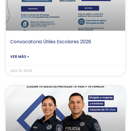
n
n
n
n
n
a
a
a
a
a
Convocatoria Útiles Escolares 2026
VER MÁS »
julio 14, 2026