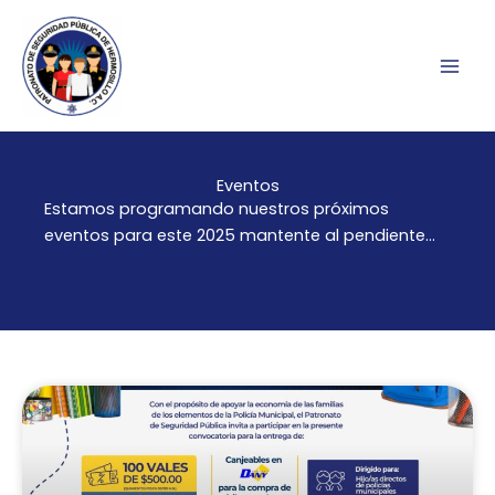
Ir
al
contenido
Eventos
Estamos programando nuestros próximos
eventos para este 2025 mantente al pendiente…
P
P
P
P
P
á
á
á
á
á
g
g
g
g
g
i
i
i
i
i