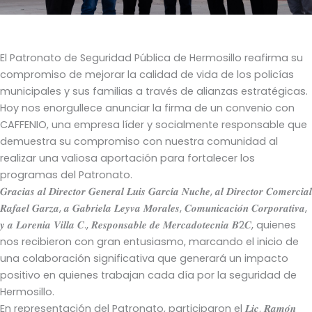
El Patronato de Seguridad Pública de Hermosillo reafirma su
compromiso de mejorar la calidad de vida de los policías
municipales y sus familias a través de alianzas estratégicas.
Hoy nos enorgullece anunciar la firma de un convenio con
CAFFENIO, una empresa líder y socialmente responsable que
demuestra su compromiso con nuestra comunidad al
realizar una valiosa aportación para fortalecer los
programas del Patronato.
𝑮𝒓𝒂𝒄𝒊𝒂𝒔 𝒂𝒍 𝑫𝒊𝒓𝒆𝒄𝒕𝒐𝒓 𝑮𝒆𝒏𝒆𝒓𝒂𝒍 𝑳𝒖𝒊𝒔 𝑮𝒂𝒓𝒄𝒊́𝒂 𝑵𝒖𝒄𝒉𝒆, 𝒂𝒍 𝑫𝒊𝒓𝒆𝒄𝒕𝒐𝒓 𝑪𝒐𝒎𝒆𝒓𝒄𝒊𝒂𝒍
𝑹𝒂𝒇𝒂𝒆𝒍 𝑮𝒂𝒓𝒛𝒂, 𝒂 𝑮𝒂𝒃𝒓𝒊𝒆𝒍𝒂 𝑳𝒆𝒚𝒗𝒂 𝑴𝒐𝒓𝒂𝒍𝒆𝒔, 𝑪𝒐𝒎𝒖𝒏𝒊𝒄𝒂𝒄𝒊𝒐́𝒏 𝑪𝒐𝒓𝒑𝒐𝒓𝒂𝒕𝒊𝒗𝒂,
𝒚 𝒂 𝑳𝒐𝒓𝒆𝒏𝒊𝒂 𝑽𝒊𝒍𝒍𝒂 𝑪., 𝑹𝒆𝒔𝒑𝒐𝒏𝒔𝒂𝒃𝒍𝒆 𝒅𝒆 𝑴𝒆𝒓𝒄𝒂𝒅𝒐𝒕𝒆𝒄𝒏𝒊𝒂 𝑩2𝑪, quienes
nos recibieron con gran entusiasmo, marcando el inicio de
una colaboración significativa que generará un impacto
positivo en quienes trabajan cada día por la seguridad de
Hermosillo.
En representación del Patronato, participaron el 𝑳𝒊𝒄. 𝑹𝒂𝒎𝒐́𝒏