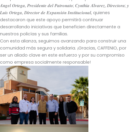
𝑨́𝒏𝒈𝒆𝒍 𝑶𝒓𝒕𝒆𝒈𝒂, 𝑷𝒓𝒆𝒔𝒊𝒅𝒆𝒏𝒕𝒆 𝒅𝒆𝒍 𝑷𝒂𝒕𝒓𝒐𝒏𝒂𝒕𝒐; 𝑪𝒚𝒏𝒕𝒉𝒊𝒂 𝑨́𝒍𝒗𝒂𝒓𝒆𝒛, 𝑫𝒊𝒓𝒆𝒄𝒕𝒐𝒓𝒂; 𝒚
𝑳𝒖𝒊𝒔 𝑶𝒓𝒕𝒆𝒈𝒂, 𝑫𝒊𝒓𝒆𝒄𝒕𝒐𝒓 𝒅𝒆 𝑬𝒙𝒑𝒂𝒏𝒔𝒊𝒐́𝒏 𝑰𝒏𝒔𝒕𝒊𝒕𝒖𝒄𝒊𝒐𝒏𝒂𝒍, quienes
destacaron que este apoyo permitirá continuar
desarrollando iniciativas que beneficien directamente a
nuestros policías y sus familias.
Con esta alianza, seguimos avanzando para construir una
comunidad más segura y solidaria. ¡Gracias, CAFFENIO, por
ser un aliado clave en este esfuerzo y por su compromiso
como empresa socialmente responsable!