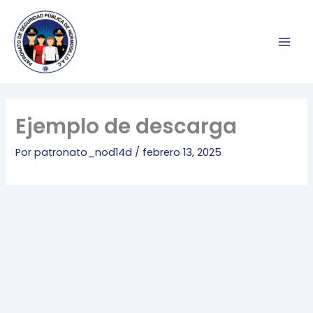
Ir
al
contenido
Ejemplo de descarga
Por
patronato_nod14d
/
febrero 13, 2025