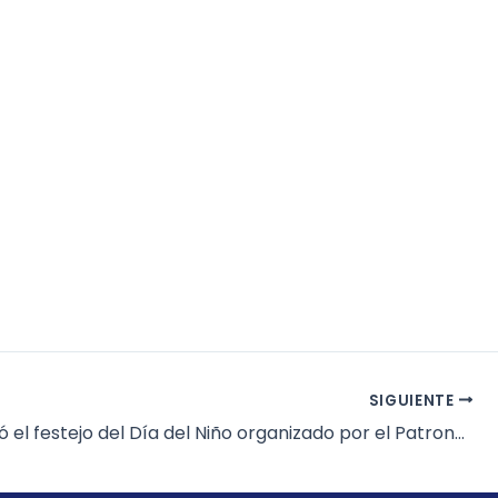
SIGUIENTE
Así se vivió el festejo del Día del Niño organizado por el Patronato de Seguridad Pública de Hermosillo A.C.