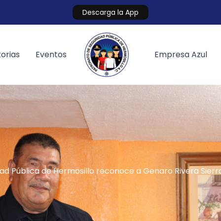
Descarga la App
orias
Eventos
Empresa Azul
d Pública de Hermosillo reconoce a Genaro Rivera Sierra