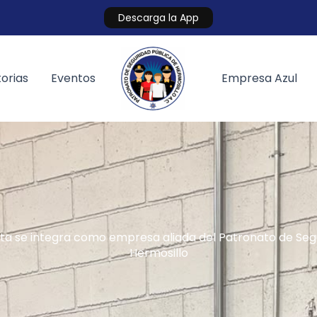
Descarga la App
orias
Eventos
Empresa Azul
ta se integra como empresa aliada del Patronato de Segu
Hermosillo