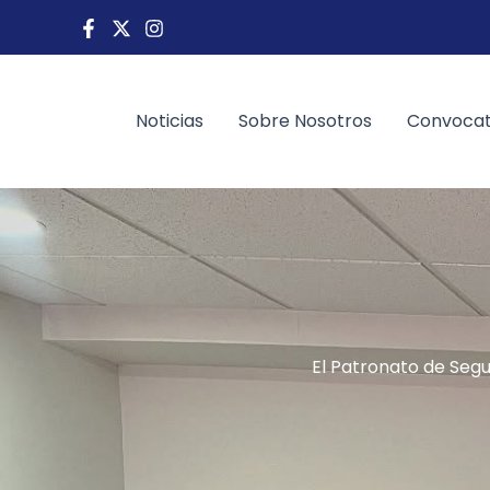
Ir
al
contenido
Noticias
Sobre Nosotros
Convocat
El Patronato de Segu