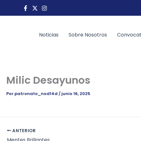
Ir
al
contenido
Noticias
Sobre Nosotros
Convocat
Milic Desayunos
Por
patronato_nod14d
/
junio 16, 2025
ANTERIOR
Mentes Brillantes