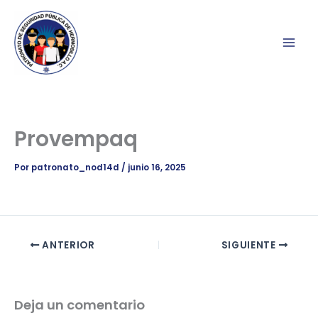
Ir
al
contenido
Provempaq
Por
patronato_nod14d
/
junio 16, 2025
ANTERIOR
SIGUIENTE
Deja un comentario