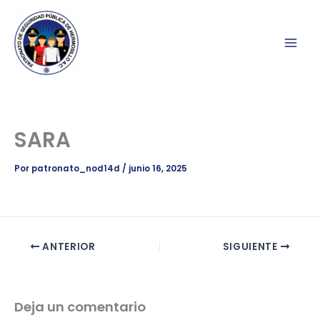
Ir
al
contenido
SARA
Por
patronato_nod14d
/
junio 16, 2025
ANTERIOR
SIGUIENTE
Deja un comentario