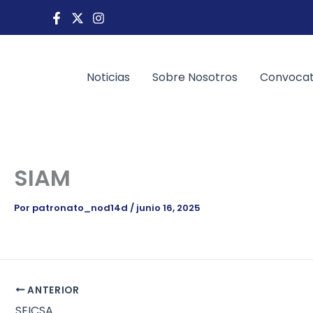
Ir
al
contenido
Noticias
Sobre Nosotros
Convocat
SIAM
Por
patronato_nod14d
/
junio 16, 2025
ANTERIOR
SEICSA