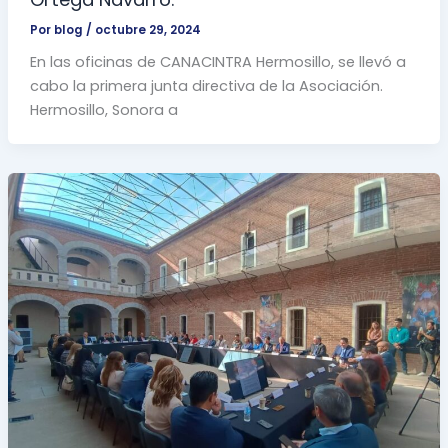
Por
blog
/
octubre 29, 2024
En las oficinas de CANACINTRA Hermosillo, se llevó a
cabo la primera junta directiva de la Asociación.
Hermosillo, Sonora a