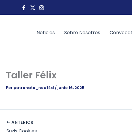
Ir
al
contenido
Noticias
Sobre Nosotros
Convocat
Taller Félix
Por
patronato_nod14d
/
junio 16, 2025
ANTERIOR
Suzis Cookies